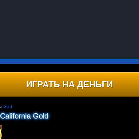
ИГРАТЬ НА ДЕНЬГИ
ia Gold
alifornia Gold