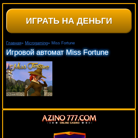
ИГРАТЬ НА ДЕНЬГИ
Главная
»
Microgaming
»
Miss Fortune
Игровой автомат Miss Fortune