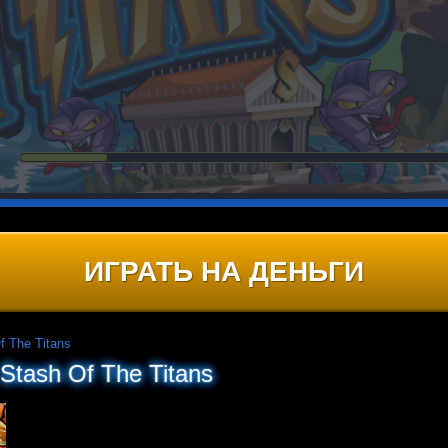
ИГРАТЬ НА ДЕНЬГИ
f The Titans
Stash Of The Titans