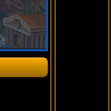
Hook's Heroes
5560 ₽
turen***