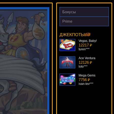
Emoji Planet Video Slot
Бонусы
19243 ₽
lucky***
Prime
Vegas, Baby!
12217 ₽
ДЖЕКПОТЫ
turen***
Ace Ventura
12126 ₽
loto***
Mega Gems
7756 ₽
ivan-lev***
Mermaid's Pearl Deluxe
17433 ₽
blogolet***
Columbus
19150 ₽
ivan-lev***